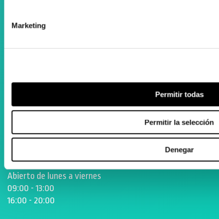
Facebook
Marketing
Instagram
ORTOPEDIA ZENTA
Aguila Eraikina - Errekalde, 59
20018 Donostia-San Sebastián
Permitir todas
Gipuzkoa
zenta@zenta.es
Permitir la selección
943 105 205
Denegar
Abierto de lunes a viernes
09:00 - 13:00
16:00 - 20:00