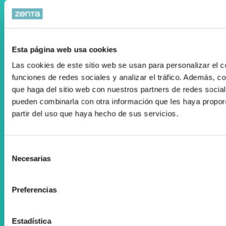
Colaboramos con el Departamento Vasco de Salud
Esta página web usa cookies
Las cookies de este sitio web se usan para personalizar el c
funciones de redes sociales y analizar el tráfico. Además, 
que haga del sitio web con nuestros partners de redes social
Registro Publicidad Sanitaria: 93/19
pueden combinarla con otra información que les haya propor
partir del uso que haya hecho de sus servicios.
Condiciones de Uso
Política de cookies
Selección
Desarrollado por Triplevdoble
Necesarias
de
consentimiento
Colaboraciones y convenios
Preferencias
Subvenciones y ayudas
Suscríbete a nuestra Newsletter
Estadística