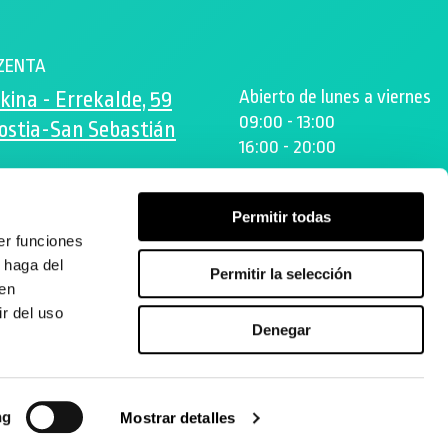
ZENTA
Abierto de lunes a viernes
kina - Errekalde, 59
09:00 - 13:00
ostia-San Sebastián
16:00 - 20:00
ta.es
Permitir todas
er funciones
 haga del
Permitir la selección
den
r del uso
Denegar
ng
Mostrar detalles