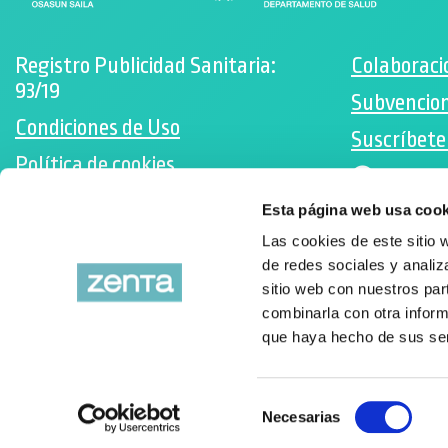
Registro Publicidad Sanitaria:
Colaboraci
93/19
Subvencion
Condiciones de Uso
Suscríbete
Política de cookies
Facebo
Desarrollado por Triplevdoble
Esta página web usa cook
Instag
Las cookies de este sitio 
de redes sociales y analiz
sitio web con nuestros par
combinarla con otra inform
que haya hecho de sus ser
Selección
Necesarias
de