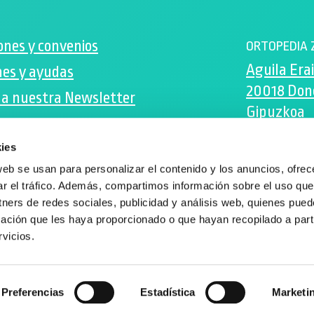
ones y convenios
ORTOPEDIA 
Aguila Erai
es y ayudas
20018 Don
 a nuestra Newsletter
Gipuzkoa
ok
zenta@zen
ies
ram
943 105 205
web se usan para personalizar el contenido y los anuncios, ofrec
ar el tráfico. Además, compartimos información sobre el uso que
tners de redes sociales, publicidad y análisis web, quienes pue
ación que les haya proporcionado o que hayan recopilado a parti
vicios.
Preferencias
Estadística
Marketi