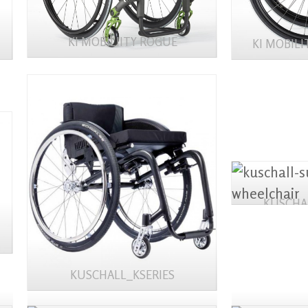
KI MOBILIITY ROGUE
KI MOBIL
KUSCHA
WH
KUSCHALL_KSERIES