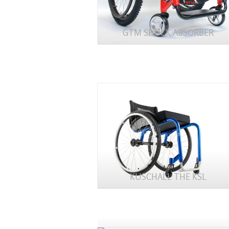
GTM SHOCK ABSORBER
KUSCHALL THE KSL