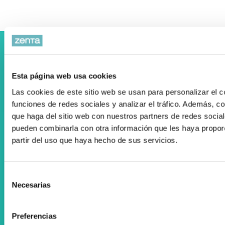
Colaboramos con el Departamento Vasco de Salud
Esta página web usa cookies
Las cookies de este sitio web se usan para personalizar el c
funciones de redes sociales y analizar el tráfico. Además, 
que haga del sitio web con nuestros partners de redes social
pueden combinarla con otra información que les haya propor
Registro Publicidad Sanitaria: 93/19
partir del uso que haya hecho de sus servicios.
Condiciones de Uso
Política de cookies
Selección
Desarrollado por Triplevdoble
Necesarias
de
consentimiento
Colaboraciones y convenios
Preferencias