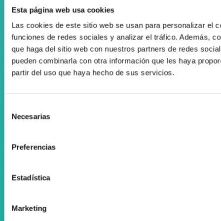
Desarrollado por Triplevdoble
Esta página web usa cookies
Las cookies de este sitio web se usan para personalizar el c
Colaboraciones y convenios
funciones de redes sociales y analizar el tráfico. Además, 
Subvenciones y ayudas
que haga del sitio web con nuestros partners de redes social
pueden combinarla con otra información que les haya propor
Suscríbete a nuestra Newsletter
partir del uso que haya hecho de sus servicios.
Facebook
Instagram
Selección
Necesarias
de
consentimiento
ORTOPEDIA ZENTA
Aguila Eraikina - Errekalde, 59
Preferencias
20018 Donostia-San Sebastián
Gipuzkoa
Estadística
zenta@zenta.es
Marketing
943 105 205