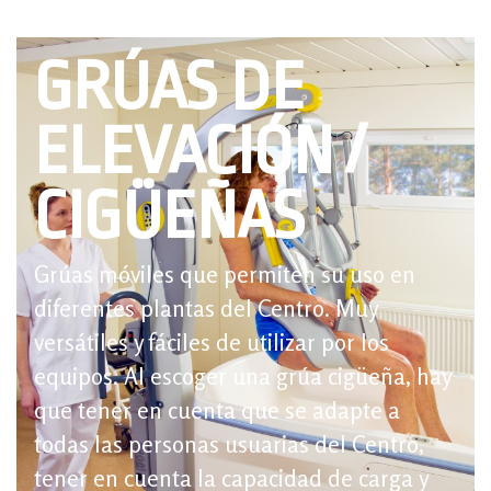
GRÚAS DE
ELEVACIÓN /
CIGÜEÑAS
Grúas móviles que permiten su uso en
diferentes plantas del Centro. Muy
versátiles y fáciles de utilizar por los
equipos. Al escoger una grúa cigüeña, hay
que tener en cuenta que se adapte a
todas las personas usuarias del Centro,
tener en cuenta la capacidad de carga y