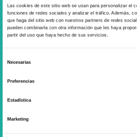
Colaboramos con el Departamento Vasco de Salud
Las cookies de este sitio web se usan para personalizar el c
funciones de redes sociales y analizar el tráfico. Además, 
que haga del sitio web con nuestros partners de redes social
pueden combinarla con otra información que les haya propor
partir del uso que haya hecho de sus servicios.
Registro Publicidad Sanitaria: 93/19
Selección
Condiciones de Uso
Necesarias
de
Política de cookies
consentimiento
Preferencias
Desarrollado por Triplevdoble
Colaboraciones y convenios
Estadística
Subvenciones y ayudas
Marketing
Suscríbete a nuestra Newsletter
Facebook