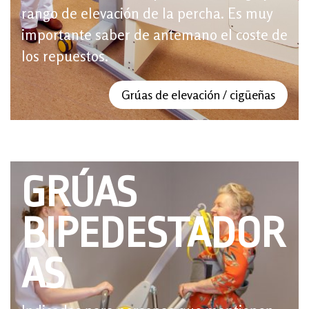
rango de elevación de la percha. Es muy
importante saber de antemano el coste de
los repuestos.
Grúas de elevación / cigüeñas
GRÚAS
BIPEDESTADOR
AS