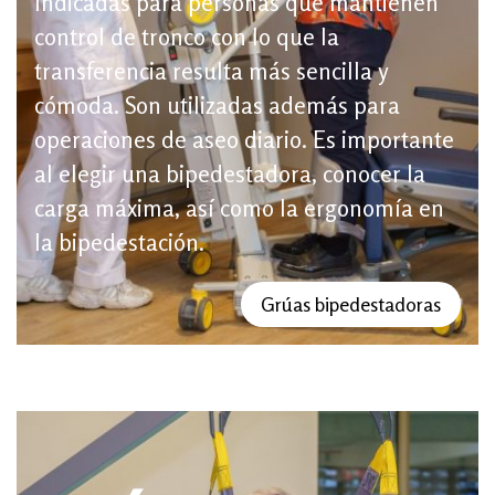
Indicadas para personas que mantienen
control de tronco con lo que la
transferencia resulta más sencilla y
cómoda. Son utilizadas además para
operaciones de aseo diario. Es importante
al elegir una bipedestadora, conocer la
carga máxima, así como la ergonomía en
la bipedestación.
Grúas bipedestadoras