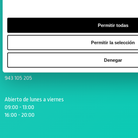
Instagram
ORTOPEDIA ZENTA
Permitir todas
Aguila Eraikina - Errekalde, 59
20018 Donostia-San Sebastián
Permitir la selección
Gipuzkoa
Denegar
zenta@zenta.es
943 105 205
Abierto de lunes a viernes
09:00 - 13:00
16:00 - 20:00