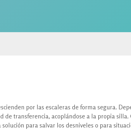
imiento activo, tecnología de vanguardia para tu autonomía perso
tián
descienden por las escaleras de forma segura. De
d de transferencia, acoplándose a la propia silla
 solución para salvar los desniveles o para situac