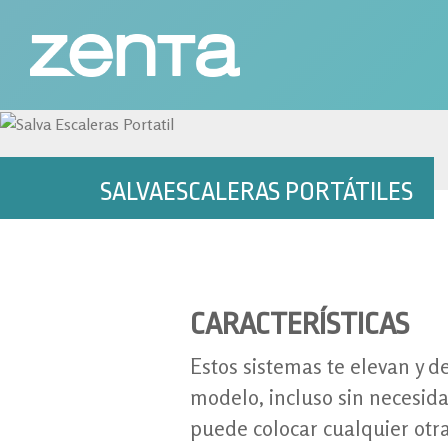
Skip
to
content
Soluciones personalizadas para la discapacidad y el envejec
Ortopedia Zenta en Donostia-San Sebas
SALVAESCALERAS PORTÁTILES
CARACTERÍSTICAS
Estos sistemas te elevan y 
modelo, incluso sin necesida
puede colocar cualquier otra