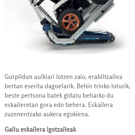
Gurpildun aulkiari lotzen zaio, erabiltzailea
bertan eserita dagoelarik. Behin trinko loturik,
beste pertsona batek gidatu beharko du
eskaileretan gora edo behera. Eskailera
zuzenentzako aukera egokiena.
Gailu eskailera igotzaileak