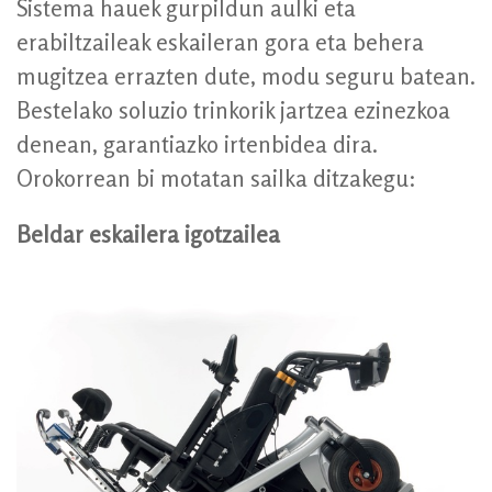
Sistema hauek gurpildun aulki eta
erabiltzaileak eskaileran gora eta behera
mugitzea errazten dute, modu seguru batean.
Bestelako soluzio trinkorik jartzea ezinezkoa
denean, garantiazko irtenbidea dira.
Orokorrean bi motatan sailka ditzakegu:
Beldar eskailera igotzailea