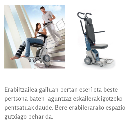
Erabiltzailea gailuan bertan eseri eta beste
pertsona baten laguntzaz eskailerak igotzeko
pentsatuak daude. Bere erabilerarako espazio
gutxiago behar da.