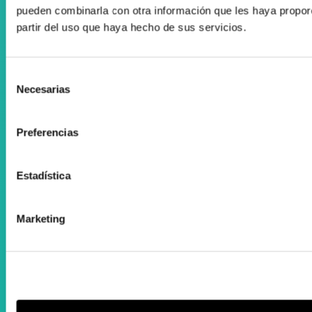
Colaboramos con el Departamento Vasco de Salud
pueden combinarla con otra información que les haya propor
partir del uso que haya hecho de sus servicios.
Selección
Necesarias
de
consentimiento
Registro Publicidad Sanitaria: 93/19
Preferencias
Condiciones de Uso
Política de cookies
Estadística
Desarrollado por Triplevdoble
Marketing
Elkarlan eta hitzarmenak
Diru-laguntzen kudeaketan aholkularitza
Suscríbete a nuestra Newsletter
Facebook