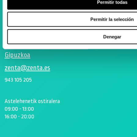
Permitir todas
Instagram
Permitir la selección
ORTOPEDIA ZENTA
Aguila Eraikina - Errekalde, 59
Denegar
20018 Donostia-San Sebastián
Gipuzkoa
zenta@zenta.es
943 105 205
Astelehenetik ostiralera
09:00 - 13:00
16:00 - 20:00