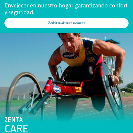
Envejecer en nuestro hogar garantizando confort
y seguridad.
Zerbitzuak zure neurrira
ZENTA
CARE