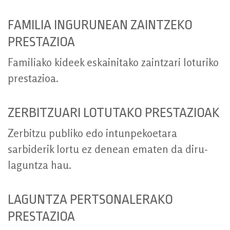
FAMILIA INGURUNEAN ZAINTZEKO
PRESTAZIOA
Familiako kideek eskainitako zaintzari loturiko
prestazioa.
ZERBITZUARI LOTUTAKO PRESTAZIOAK
Zerbitzu publiko edo intunpekoetara
sarbiderik lortu ez denean ematen da diru-
laguntza hau.
LAGUNTZA PERTSONALERAKO
PRESTAZIOA