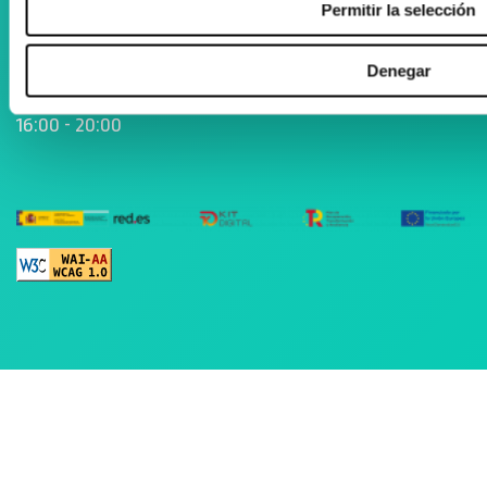
Permitir la selección
Astelehenetik ostiralera
Denegar
09:00 - 13:00
16:00 - 20:00