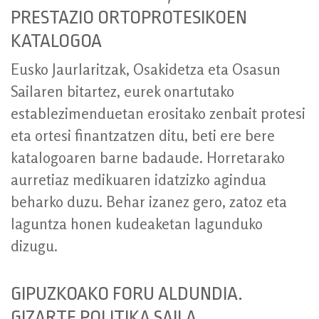
PRESTAZIO ORTOPROTESIKOEN
KATALOGOA
Eusko Jaurlaritzak, Osakidetza eta Osasun
Sailaren bitartez, eurek onartutako
establezimenduetan erositako zenbait protesi
eta ortesi finantzatzen ditu, beti ere bere
katalogoaren barne badaude. Horretarako
aurretiaz medikuaren idatzizko agindua
beharko duzu. Behar izanez gero, zatoz eta
laguntza honen kudeaketan lagunduko
dizugu.
GIPUZKOAKO FORU ALDUNDIA.
GIZARTE POLITIKA SAILA