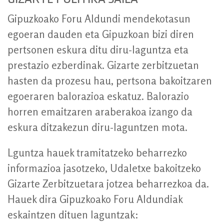
Gipuzkoako Foru Aldundi mendekotasun
egoeran dauden eta Gipuzkoan bizi diren
pertsonen eskura ditu diru-laguntza eta
prestazio ezberdinak. Gizarte zerbitzuetan
hasten da prozesu hau, pertsona bakoitzaren
egoeraren balorazioa eskatuz. Balorazio
horren emaitzaren araberakoa izango da
eskura ditzakezun diru-laguntzen mota.
Lguntza hauek tramitatzeko beharrezko
informazioa jasotzeko, Udaletxe bakoitzeko
Gizarte Zerbitzuetara jotzea beharrezkoa da.
Hauek dira Gipuzkoako Foru Aldundiak
eskaintzen dituen laguntzak: