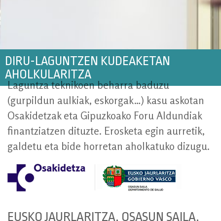
DIRU-LAGUNTZEN KUDEAKETAN
AHOLKULARITZA
Laguntza teknikoen beharra baduzu
(gurpildun aulkiak, eskorgak…) kasu askotan
Osakidetzak eta Gipuzkoako Foru Aldundiak
finantziatzen dituzte. Erosketa egin aurretik,
galdetu eta bide horretan aholkatuko dizugu.
EUSKO JAURLARITZA, OSASUN SAILA.