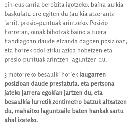
oin-euskarria bereizita igotzeko, baina aulkia
baskulatu ere egiten du (aulkia atzerantz
jarri), presio-puntuak arintzeko. Posizio
horretan, oinak bihotzak baino altuera
handiagoan daude etzanda dagoen posizioan,
eta horrek odol-zirkulazioa hobetzen eta
presio-puntuak arintzen laguntzen du.
3 motorreko besaulki horiek
laugarren
posizioan daude prestatuta, eta pertsona
jateko jarrera egokian jartzen du, eta
besaulkia lurretik zentimetro batzuk altxatzen
du, mahaitxo laguntzaile baten hankak sartu
ahal izateko.