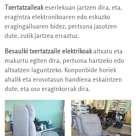
Txertatzaileak
eserlekuan jartzen dira, eta,
eragintza elektronikoaren edo eskuzko
eragingailuaren bidez, pertsona jasotzen
dute, zutik jartzea erraztuz.
Besaulki txertatzaile elektrikoak
altxatu eta
makurtu egiten dira, pertsona hartzeko edo
altxatzen laguntzeko. Konponbide horiek
ahalik eta erosotasun handiena eskaintzen
dute, eta oso eraginkorrak dira.