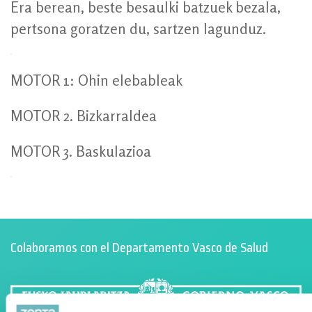
Era berean, beste besaulki batzuek bezala,
pertsona goratzen du, sartzen lagunduz.
MOTOR 1: Ohin elebableak
MOTOR 2. Bizkarraldea
MOTOR 3. Baskulazioa
Colaboramos con el Departamento Vasco de Salud