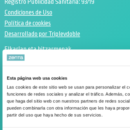
Registro Publicidad Sanitaria: 93/19
Condiciones de Uso
Política de cookies
Desarrollado por Triplevdoble
Elkarlan eta hitzarmenak
Diru-laguntzen kudeaketan aholkularitza
Suscríbete a nuestra Newsletter
Esta página web usa cookies
Facebook
Las cookies de este sitio web se usan para personalizar el c
Instagram
funciones de redes sociales y analizar el tráfico. Además, 
que haga del sitio web con nuestros partners de redes social
ORTOPEDIA ZENTA
pueden combinarla con otra información que les haya propor
partir del uso que haya hecho de sus servicios.
Aguila Eraikina - Errekalde, 59
20018 Donostia-San Sebastián