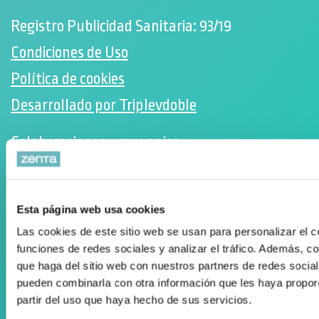
Registro Publicidad Sanitaria: 93/19
Condiciones de Uso
Política de cookies
Desarrollado por Triplevdoble
Colaboraciones y convenios
Subvenciones y ayudas
Suscríbete a nuestra Newsletter
Esta página web usa cookies
Facebook
Las cookies de este sitio web se usan para personalizar el c
Instagram
funciones de redes sociales y analizar el tráfico. Además, 
que haga del sitio web con nuestros partners de redes social
pueden combinarla con otra información que les haya propor
ORTOPEDIA ZENTA
partir del uso que haya hecho de sus servicios.
Aguila Eraikina - Errekalde, 59