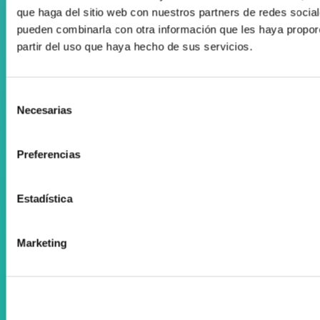
Diru-laguntzen kudeaketan aholkularitza
que haga del sitio web con nuestros partners de redes social
Suscríbete a nuestra Newsletter
pueden combinarla con otra información que les haya propor
partir del uso que haya hecho de sus servicios.
Facebook
Instagram
Selección
Necesarias
de
ORTOPEDIA ZENTA
consentimiento
Aguila Eraikina - Errekalde, 59
Preferencias
20018 Donostia-San Sebastián
Gipuzkoa
Estadística
zenta@zenta.es
Marketing
943 105 205
Astelehenetik ostiralera
09:00 - 13:00