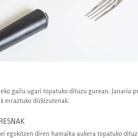
eko gailu ugari topatuko dituzu gurean. Janaria p
ak erraztuko dizkizutenak.
RESNAK
ei egokitzen diren hamaika aukera topatuko ditu