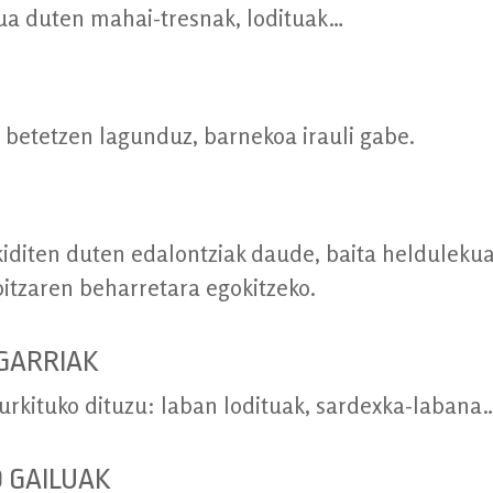
ua duten mahai-tresnak, lodituak…
a betetzen lagunduz, barnekoa irauli gabe.
iditen duten edalontziak daude, baita heldulekua,
itzaren beharretara egokitzeko.
GARRIAK
rkituko dituzu: laban lodituak, sardexka-labana
 GAILUAK