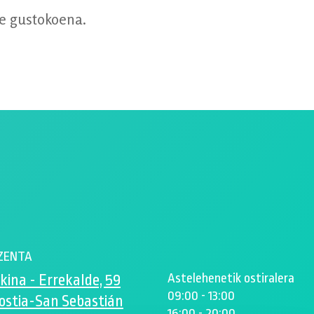
re gustokoena.
ZENTA
Astelehenetik ostiralera
kina - Errekalde, 59
09:00 - 13:00
ostia-San Sebastián
16:00 - 20:00