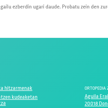
 gailu ezberdin ugari daude. Probatu zein den zu
ta hitzarmenak
ORTOPEDIA 
Aguila Erai
ntzen kudeaketan
tza
20018 Don