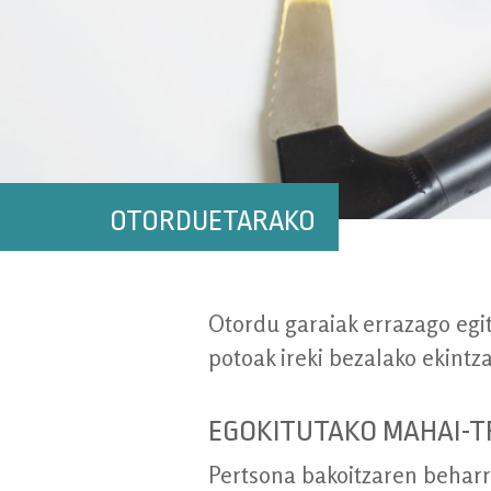
OTORDUETARAKO
Otordu garaiak errazago egit
potoak ireki bezalako ekintz
EGOKITUTAKO MAHAI-T
Pertsona bakoitzaren beharr