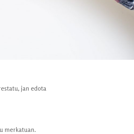
restatu, jan edota
zu merkatuan.