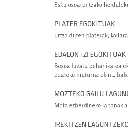
Esku osoarentzako heldulek
PLATER EGOKITUAK
Ertza duten platerak, koilar
EDALONTZI EGOKITUAK
Besoa luzatu behar izatea ek
edateko muturrarekin… bako
MOZTEKO GAILU LAGUN
Mota ezberdineko labanak au
IREKITZEN LAGUNTZEKO