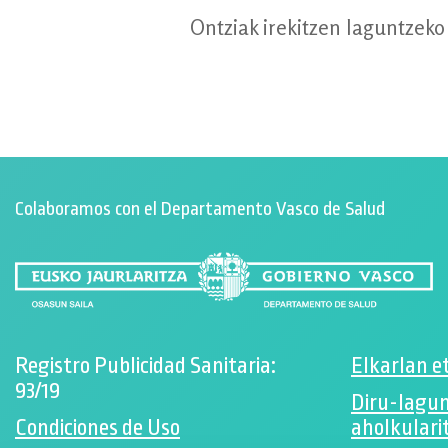
Ontziak irekitzen laguntzeko
Colaboramos con el Departamento Vasco de Salud
Registro Publicidad Sanitaria:
Elkarlan e
93/19
Diru-lagu
Condiciones de Uso
aholkulari