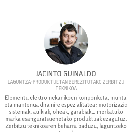
JACINTO GUINALDO
LAGUNTZA-PRODUKTUETAN BEREZITUTAKO ZERBITZU
TEKNIKOA
Elementu elektromekanikoen konponketa, muntai
eta mantenua dira nire espezialitatea: motorizazio
sistemak, aulkiak, oheak, garabiak… merkatuko
marka esanguratsuenetako produktuak ezagutuz.
Zerbitzu teknikoaren beharra baduzu, laguntzeko