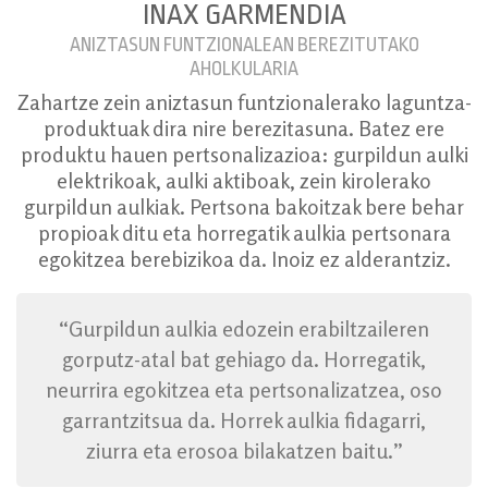
INAX GARMENDIA
ANIZTASUN FUNTZIONALEAN BEREZITUTAKO
AHOLKULARIA
Zahartze zein aniztasun funtzionalerako laguntza-
produktuak dira nire berezitasuna. Batez ere
produktu hauen pertsonalizazioa: gurpildun aulki
elektrikoak, aulki aktiboak, zein kirolerako
gurpildun aulkiak. Pertsona bakoitzak bere behar
propioak ditu eta horregatik aulkia pertsonara
egokitzea berebizikoa da. Inoiz ez alderantziz.
“Gurpildun aulkia edozein erabiltzaileren
gorputz-atal bat gehiago da. Horregatik,
neurrira egokitzea eta pertsonalizatzea, oso
garrantzitsua da. Horrek aulkia fidagarri,
ziurra eta erosoa bilakatzen baitu.”