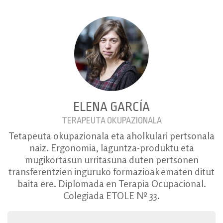
ELENA GARCÍA
TERAPEUTA OKUPAZIONALA
Tetapeuta okupazionala eta aholkulari pertsonala
naiz. Ergonomia, laguntza-produktu eta
mugikortasun urritasuna duten pertsonen
transferentzien inguruko formazioak ematen ditut
baita ere. Diplomada en Terapia Ocupacional.
Colegiada ETOLE Nº 33.