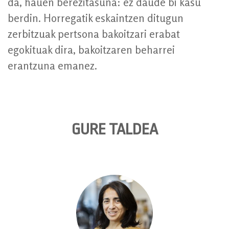
da, hauen berezitasuna: ez daude bi kasu
berdin. Horregatik eskaintzen ditugun
zerbitzuak pertsona bakoitzari erabat
egokituak dira, bakoitzaren beharrei
erantzuna emanez.
GURE TALDEA