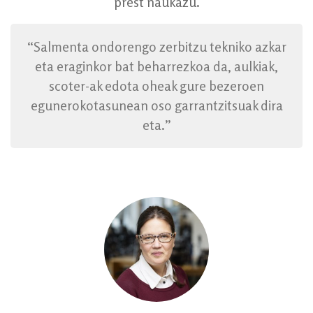
prest naukazu.
“Salmenta ondorengo zerbitzu tekniko azkar
eta eraginkor bat beharrezkoa da, aulkiak,
scoter-ak edota oheak gure bezeroen
egunerokotasunean oso garrantzitsuak dira
eta.”