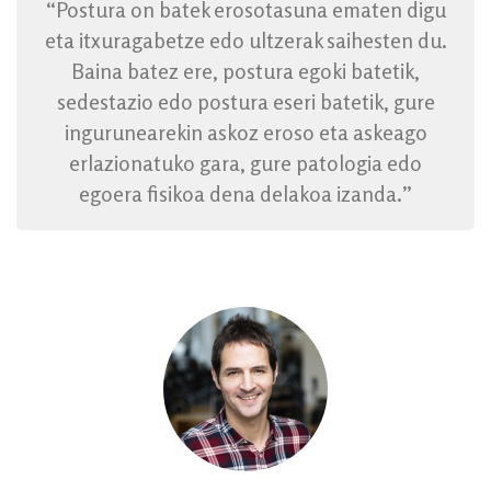
“Postura on batek erosotasuna ematen digu
eta itxuragabetze edo ultzerak saihesten du.
Baina batez ere, postura egoki batetik,
sedestazio edo postura eseri batetik, gure
ingurunearekin askoz eroso eta askeago
erlazionatuko gara, gure patologia edo
egoera fisikoa dena delakoa izanda.”