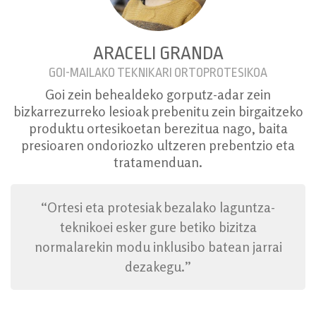
ARACELI GRANDA
GOI-MAILAKO TEKNIKARI ORTOPROTESIKOA
Goi zein behealdeko gorputz-adar zein
bizkarrezurreko lesioak prebenitu zein birgaitzeko
produktu ortesikoetan berezitua nago, baita
presioaren ondoriozko ultzeren prebentzio eta
tratamenduan.
“Ortesi eta protesiak bezalako laguntza-
teknikoei esker gure betiko bizitza
normalarekin modu inklusibo batean jarrai
dezakegu.”