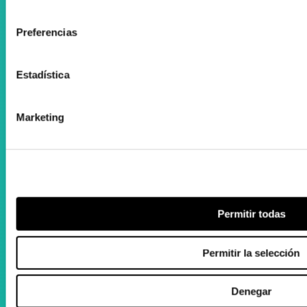
consentimiento
Colaboramos con el Departamento Vasco de Salud
Preferencias
Estadística
Marketing
Registro Publicidad Sanitaria: 93/19
Condiciones de Uso
Política de cookies
Desarrollado por Triplevdoble
Permitir todas
Elkarlan eta hitzarmenak
Permitir la selección
Diru-laguntzen kudeaketan aholkularitza
Suscríbete a nuestra Newsletter
Denegar