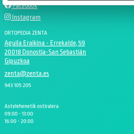
Facebook
Instagram
ORTOPEDIA ZENTA
Aguila Eraikina - Errekalde, 59
20018 Donostia-San Sebastián
Gipuzkoa
zenta@zenta.es
943 105 205
Astelehenetik ostiralera
09:00 - 13:00
16:00 - 20:00