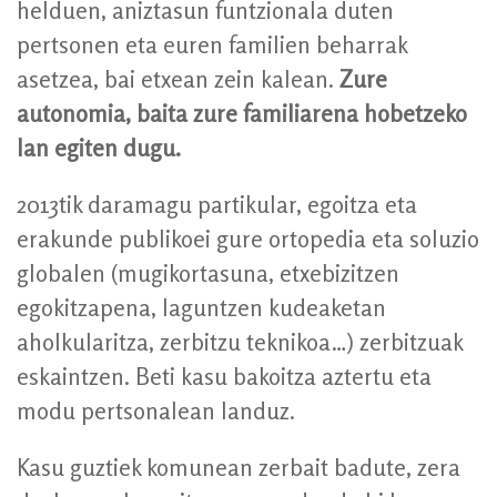
helduen, aniztasun funtzionala duten
pertsonen eta euren familien beharrak
asetzea, bai etxean zein kalean.
Zure
autonomia, baita zure familiarena hobetzeko
lan egiten dugu.
2013tik daramagu partikular, egoitza eta
erakunde publikoei gure ortopedia eta soluzio
globalen (mugikortasuna, etxebizitzen
egokitzapena, laguntzen kudeaketan
aholkularitza, zerbitzu teknikoa…) zerbitzuak
eskaintzen. Beti kasu bakoitza aztertu eta
modu pertsonalean landuz.
Kasu guztiek komunean zerbait badute, zera