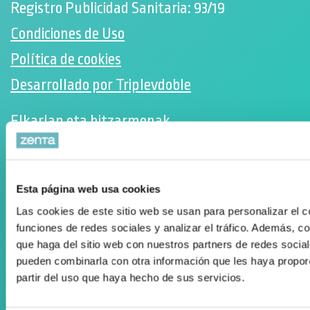
Registro Publicidad Sanitaria: 93/19
Condiciones de Uso
Política de cookies
Desarrollado por Triplevdoble
Elkarlan eta hitzarmenak
Diru-laguntzen kudeaketan aholkularitza
Suscríbete a nuestra Newsletter
Esta página web usa cookies
Facebook
Las cookies de este sitio web se usan para personalizar el c
Instagram
funciones de redes sociales y analizar el tráfico. Además, 
que haga del sitio web con nuestros partners de redes social
pueden combinarla con otra información que les haya propor
ORTOPEDIA ZENTA
partir del uso que haya hecho de sus servicios.
Aguila Eraikina - Errekalde, 59
20018 Donostia-San Sebastián