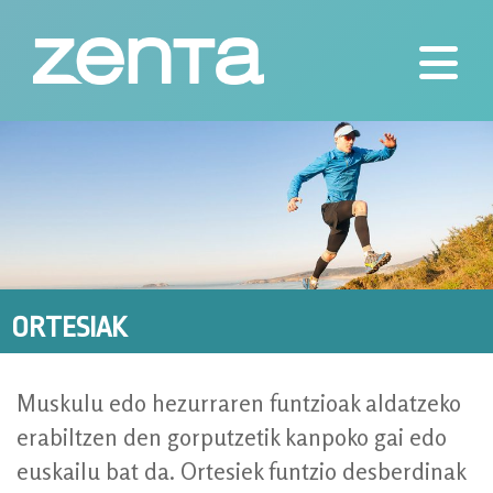
Skip
to
content
Ayudas técnicas para las personas
Zenta
ORTESIAK
ORTESIAK
Muskulu edo hezurraren funtzioak aldatzeko
erabiltzen den gorputzetik kanpoko gai edo
euskailu bat da. Ortesiek funtzio desberdinak