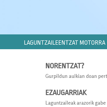
LAGUNTZAILEENTZAT MOTORRA
NORENTZAT?
Gurpildun aulkian doan pert
EZAUGARRIAK
Laguntzaileak arazorik gabe