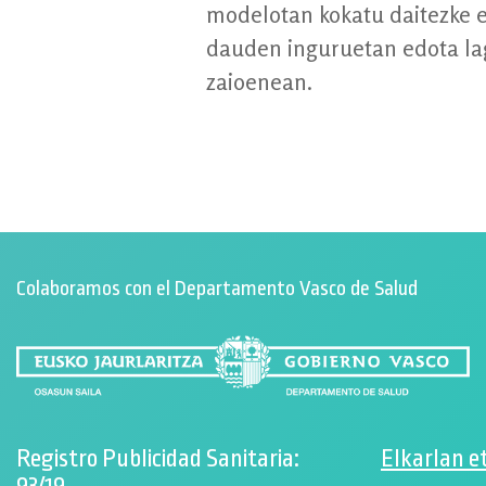
modelotan kokatu daitezke 
dauden inguruetan edota lag
zaioenean.
Colaboramos con el Departamento Vasco de Salud
Registro Publicidad Sanitaria:
Elkarlan e