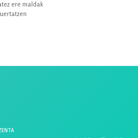
atez ere maldak
suertatzen
ZENTA