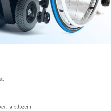
t.
er. Ia edozein