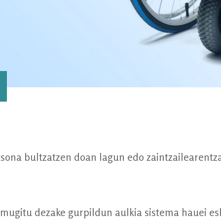
sona bultzatzen doan lagun edo zaintzailearentza
 mugitu dezake gurpildun aulkia sistema hauei esk