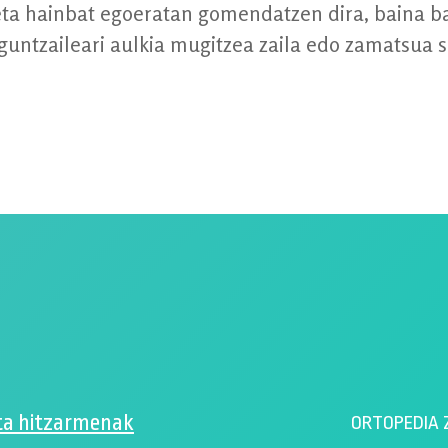
eta hainbat egoeratan gomendatzen dira, baina b
untzaileari aulkia mugitzea zaila edo zamatsua 
ta hitzarmenak
ORTOPEDIA 