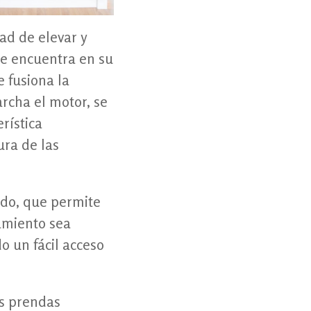
dad de elevar y
 se encuentra en su
 fusiona la
archa el motor, se
rística
ura de las
do, que permite
amiento sea
o un fácil acceso
us prendas