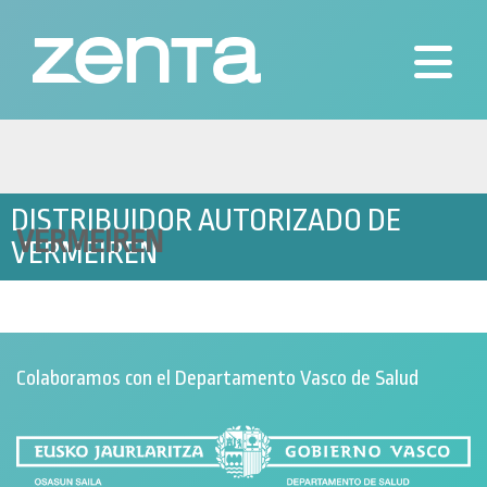
Skip
to
content
Soluciones personalizadas para la discapacidad y el
Ortopedia Zenta en Donostia-San
envejecimiento activo, tecnología de vanguardia para tu
Sebastián
autonomía personal
DISTRIBUIDOR AUTORIZADO DE
VERMEIREN
VERMEIREN
Colaboramos con el Departamento Vasco de Salud