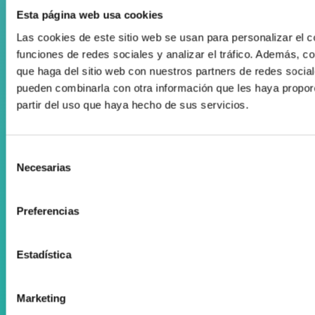
Aguila Eraikina - Errekalde, 59
Esta página web usa cookies
20018 Donostia-San Sebastián
Las cookies de este sitio web se usan para personalizar el c
Gipuzkoa
funciones de redes sociales y analizar el tráfico. Además, 
que haga del sitio web con nuestros partners de redes social
zenta@zenta.es
pueden combinarla con otra información que les haya propor
partir del uso que haya hecho de sus servicios.
943 105 205
Selección
Abierto de lunes a viernes
Necesarias
de
09:00 - 13:00
consentimiento
16:00 - 20:00
Preferencias
Estadística
Marketing