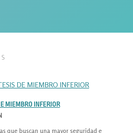
imiento activo, tecnología de vanguardia para tu autonomía perso
tián
ES
DE MIEMBRO INFERIOR
N
ivas que buscan una mayor seguridad e