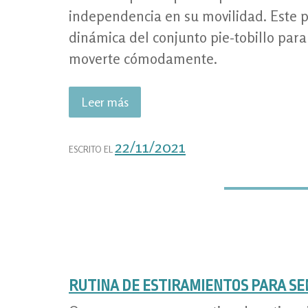
independencia en su movilidad. Este 
dinámica del conjunto pie-tobillo para
moverte cómodamente.
Leer más
«ANTIEQUINOS
DINAMICOS:
ORTESIS
22/11/2021
ESCRITO EL
DE
MIEMBRO
INFERIOR»
RUTINA DE ESTIRAMIENTOS PARA S