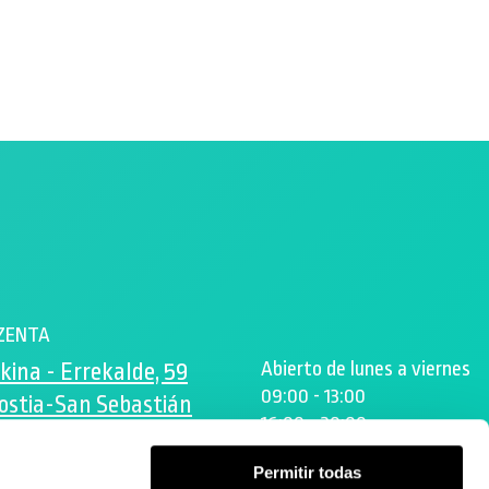
ZENTA
Abierto de lunes a viernes
kina - Errekalde, 59
09:00 - 13:00
ostia-San Sebastián
16:00 - 20:00
Permitir todas
ta.es