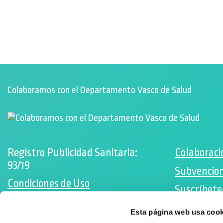
Colaboramos con el Departamento Vasco de Salud
Registro Publicidad Sanitaria:
Colaboraci
93/19
Subvencion
Condiciones de Uso
Suscríbete
Política de cookies
Facebo
Esta página web usa cook
Desarrollado por Triplevdoble