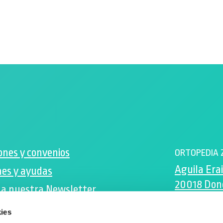
ones y convenios
ORTOPEDIA 
Aguila Erai
es y ayudas
20018 Don
 a nuestra Newsletter
Gipuzkoa
ok
ies
zenta@zen