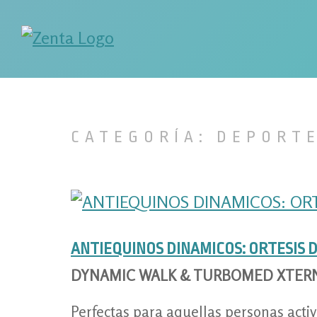
Skip
to
content
Soluciones personalizadas para la discapacidad y el envejec
Ortopedia Zenta en Donostia-San Sebas
CATEGORÍA:
DEPORT
ANTIEQUINOS DINAMICOS: ORTESIS 
DYNAMIC WALK & TURBOMED XTER
Perfectas para aquellas personas act