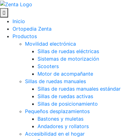
Skip
to
Ortopedia Zenta en Donostia-San Sebastián
Soluciones personalizadas para la discapacidad y el envej
content
Inicio
Ortopedia Zenta
Productos
Movilidad electrónica
Sillas de ruedas eléctricas
Sistemas de motorización
Scooters
Motor de acompañante
Sillas de ruedas manuales
Sillas de ruedas manuales estándar
Sillas de ruedas activas
Sillas de posicionamiento
Pequeños desplazamientos
Bastones y muletas
Andadores y rollators
Accesibilidad en el hogar