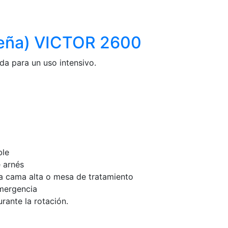
güeña) VICTOR 2600
ada para un uso intensivo.
ble
e arnés
na cama alta o mesa de tratamiento
mergencia
rante la rotación.