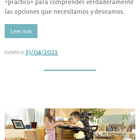
«práctico» para comprender verdaderamente
las opciones que necesitamos y deseamos.
Leer más
«UNA
IMAGEN
VALE
15/04/2021
ESCRITO EL
MÁS
QUE
MIL
PALABRAS.»