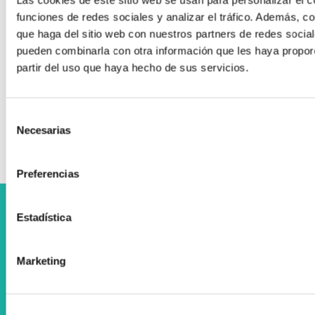
VICTOR 2600
funciones de redes sociales y analizar el tráfico. Además, 
que haga del sitio web con nuestros partners de redes social
Exoesqueleto Muscle Suit Every
pueden combinarla con otra información que les haya propor
Zenta entidad expositora en el Congreso
partir del uso que haya hecho de sus servicios.
Adinberri Silver Forum
SMOOV one ‍
Selección
Necesarias
de
consentimiento
Preferencias
Colaboramos con el Departamento Vasco de Salud
Estadística
Marketing