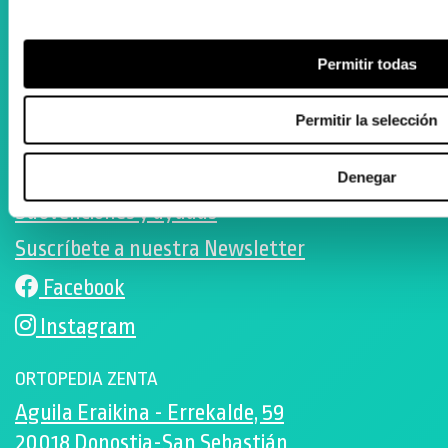
Registro Publicidad Sanitaria: 93/19
Condiciones de Uso
Permitir todas
Política de cookies
Desarrollado por Triplevdoble
Permitir la selección
Colaboraciones y convenios
Denegar
Subvenciones y ayudas
Suscríbete a nuestra Newsletter
Facebook
Instagram
ORTOPEDIA ZENTA
Aguila Eraikina - Errekalde, 59
20018 Donostia-San Sebastián