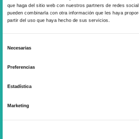
que haga del sitio web con nuestros partners de redes social
Desarrollado por Triplevdoble
pueden combinarla con otra información que les haya propor
partir del uso que haya hecho de sus servicios.
Colaboraciones y convenios
Subvenciones y ayudas
Selección
Necesarias
Suscríbete a nuestra Newsletter
de
consentimiento
Facebook
Preferencias
Instagram
Estadística
ORTOPEDIA ZENTA
Aguila Eraikina - Errekalde, 59
Marketing
20018 Donostia-San Sebastián
Gipuzkoa
zenta@zenta.es