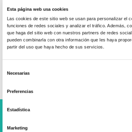
Accesibilidad en la cocina
Esta página web usa cookies
Las cookies de este sitio web se usan para personalizar el c
Grúa de elevación (tipo cigüeña)
funciones de redes sociales y analizar el tráfico. Además, 
VICTOR 2600
que haga del sitio web con nuestros partners de redes social
Exoesqueleto Muscle Suit Every
pueden combinarla con otra información que les haya propor
partir del uso que haya hecho de sus servicios.
Zenta entidad expositora en el Congreso
Adinberri Silver Forum
Selección
SMOOV one ‍
Necesarias
de
consentimiento
Preferencias
Estadística
Colaboramos con el Departamento Vasco de Salud
Marketing