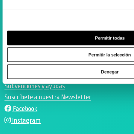
Registro Publicidad Sanitaria: 93/19
Condiciones de Uso
Permitir todas
Política de cookies
Permitir la selección
Desarrollado por Triplevdoble
Denegar
Colaboraciones y convenios
Subvenciones y ayudas
Suscríbete a nuestra Newsletter
Facebook
Instagram