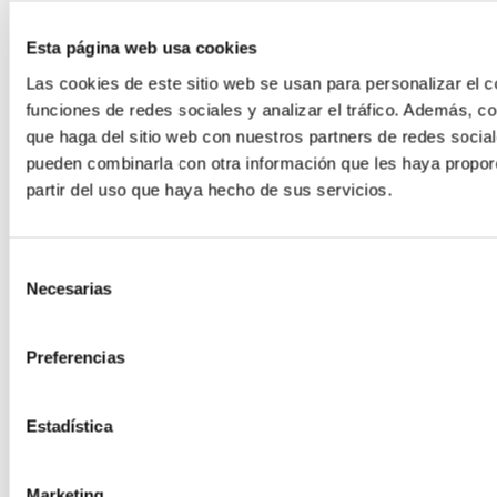
Noticias
Esta página web usa cookies
Productos
Las cookies de este sitio web se usan para personalizar el c
Sin categorizar
funciones de redes sociales y analizar el tráfico. Además, 
que haga del sitio web con nuestros partners de redes social
pueden combinarla con otra información que les haya propor
partir del uso que haya hecho de sus servicios.
ÚLTIMAS NOTICIAS
Selección
Accesibilidad en la cocina
Necesarias
de
Grúa de elevación (tipo cigüeña)
consentimiento
VICTOR 2600
Preferencias
Exoesqueleto Muscle Suit Every
Estadística
Zenta entidad expositora en el Congreso
Adinberri Silver Forum
Marketing