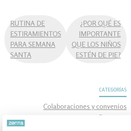
NAVEGACIÓN
RUTINA DE
¿POR QUÉ ES
DE
ESTIRAMIENTOS
IMPORTANTE
ENTRADAS
PARA SEMANA
QUE LOS NIÑOS
SANTA
ESTÉN DE PIE?
CATEGORÍAS
Colaboraciones y convenios
Deportes
Formación