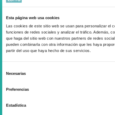
Esta página web usa cookies
Registro Publicidad Sanitaria: 93/19
Las cookies de este sitio web se usan para personalizar el c
Condiciones de Uso
funciones de redes sociales y analizar el tráfico. Además, 
que haga del sitio web con nuestros partners de redes social
Política de cookies
pueden combinarla con otra información que les haya propor
Desarrollado por Triplevdoble
partir del uso que haya hecho de sus servicios.
Colaboraciones y convenios
Selección
Subvenciones y ayudas
Necesarias
de
consentimiento
Suscríbete a nuestra Newsletter
Preferencias
Facebook
Instagram
Estadística