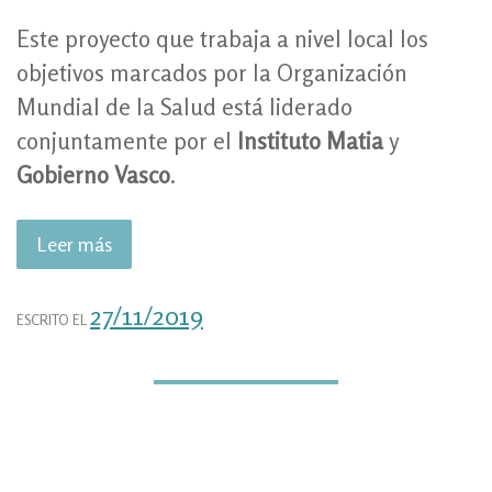
Este proyecto que trabaja a nivel local los
objetivos marcados por la Organización
Mundial de la Salud está liderado
conjuntamente por el
Instituto Matia
y
Gobierno Vasco
.
Leer más
«Euskadi
Lagunkoia,
ciudades
27/11/2019
ESCRITO EL
amigables
con
las
personas
mayores»