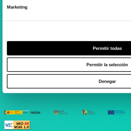
ORTOPEDIA ZENTA
Marketing
Aguila Eraikina - Errekalde, 59
20018 Donostia-San Sebastián
Gipuzkoa
zenta@zenta.es
Permitir todas
943 105 205
Permitir la selección
Abierto de lunes a viernes
09:00 - 13:00
Denegar
16:00 - 20:00