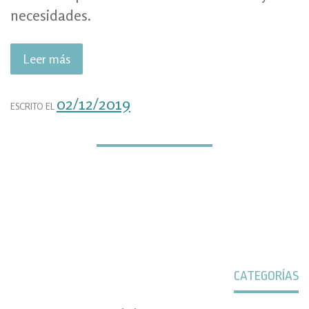
necesidades.
Leer más
«La
tracción
central
02/12/2019
ESCRITO EL
en
sillas
de
ruedas
eléctricas»
CATEGORÍAS