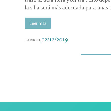
la silla será más adecuada para unas u
Leer más
«La
tracción
central
02/12/2019
ESCRITO EL
en
sillas
de
ruedas
eléctricas»