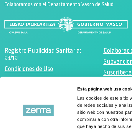
Colaboramos con el Departamento Vasco de Salud
Registro Publicidad Sanitaria:
Colaboraci
93/19
Subvencion
Condiciones de Uso
Suscríbete
Política de cookies
Facebo
Esta página web usa cook
Desarrollado por Triplevdoble
Instag
Las cookies de este sitio 
de redes sociales y analiz
sitio web con nuestros par
combinarla con otra inform
que haya hecho de sus ser