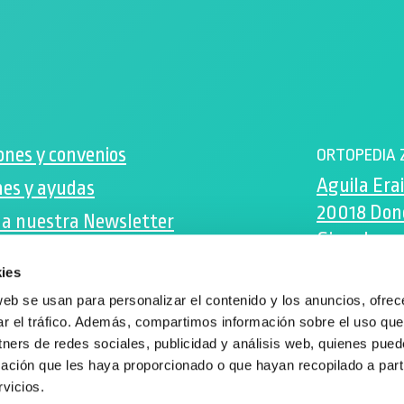
ones y convenios
ORTOPEDIA 
Aguila Erai
es y ayudas
20018 Don
 a nuestra Newsletter
Gipuzkoa
ok
ies
zenta@zen
ram
web se usan para personalizar el contenido y los anuncios, ofrec
943 105 205
ar el tráfico. Además, compartimos información sobre el uso que
tners de redes sociales, publicidad y análisis web, quienes pue
ación que les haya proporcionado o que hayan recopilado a parti
vicios.