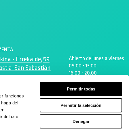
ZENTA
Abierto de lunes a viernes
kina - Errekalde, 59
09:00 - 13:00
ostia-San Sebastián
16:00 - 20:00
ta.es
Permitir todas
er funciones
 haga del
Permitir la selección
den
r del uso
Denegar