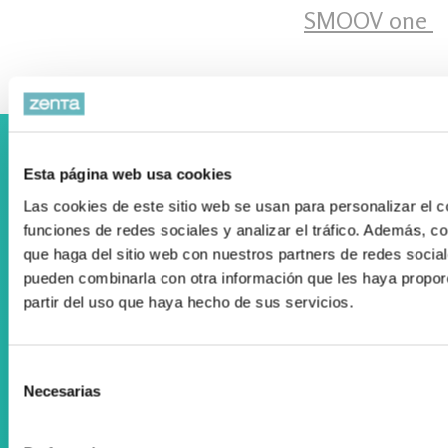
SMOOV one ‍
Colaboramos con el Departamento Vasco de Salud
Esta página web usa cookies
Las cookies de este sitio web se usan para personalizar el c
funciones de redes sociales y analizar el tráfico. Además, 
que haga del sitio web con nuestros partners de redes social
pueden combinarla con otra información que les haya propor
partir del uso que haya hecho de sus servicios.
Registro Publicidad Sanitaria: 93/19
Condiciones de Uso
Selección
Política de cookies
Necesarias
de
consentimiento
Desarrollado por Triplevdoble