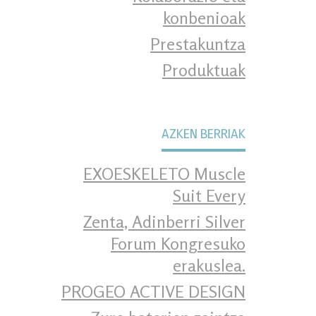
konbenioak
Prestakuntza
Produktuak
AZKEN BERRIAK
EXOESKELETO Muscle
Suit Every
Zenta, Adinberri Silver
Forum Kongresuko
erakuslea.
PROGEO ACTIVE DESIGN