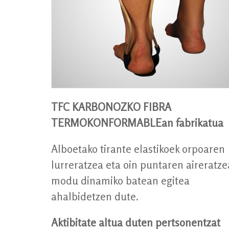
TFC KARBONOZKO FIBRA
TERMOKONFORMABLEan fabrikatua
Alboetako tirante elastikoek orpoaren
lurreratzea eta oin puntaren aireratze
modu dinamiko batean egitea
ahalbidetzen dute.
Aktibitate altua duten pertsonentzat