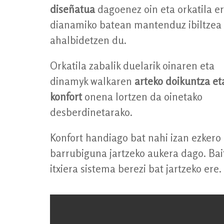
diseñatua
dagoenez oin eta orkatila e
dianamiko batean mantenduz ibiltzea
ahalbidetzen du.
Orkatila zabalik duelarik oinaren eta
dinamyk walkaren
arteko doikuntza et
konfort
onena lortzen da oinetako
desberdinetarako.
Konfort handiago bat nahi izan ezkero
barrubiguna jartzeko aukera dago. Bai
itxiera sistema berezi bat jartzeko ere.