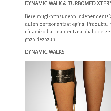
DYNAMIC WALK & TURBOMED XTER
Bere mugikortasunean independentzia
duten pertsonentzat egina. Produktu ho
dinamiko bat mantentzea ahalbidetzen 
goza dezazun.
DYNAMIC WALKS