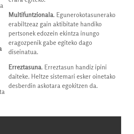
ra
Multifuntzionala
. Egunerokotasunerako
erabiltzeaz gain aktibitate handiko
pertsonek edozein ekintza inungo
eragozpenik gabe egiteko dago
a
diseinatua.
Erreztasuna
. Erreztasun handiz ipini
daiteke. Heltze sistemari esker oinetako
desberdin askotara egokitzen da.
ta