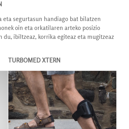
N
 eta segurtasun handiago bat bilatzen
nek oin eta orkatilaren arteko posizio
du, ibiltzeaz, korrika egiteaz eta mugitzeaz
TURBOMED XTERN