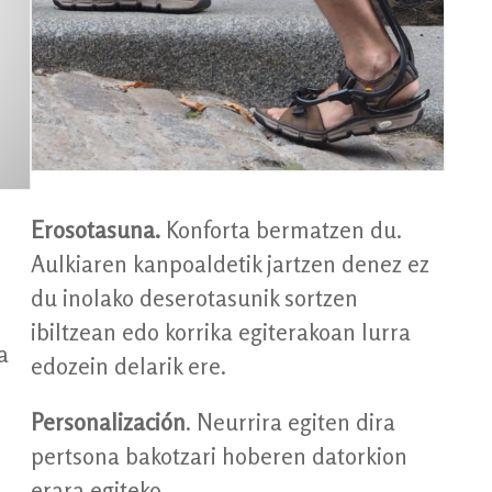
Erosotasuna.
Konforta bermatzen du.
Aulkiaren kanpoaldetik jartzen denez ez
du inolako deserotasunik sortzen
ibiltzean edo korrika egiterakoan lurra
a
edozein delarik ere.
Personalización
. Neurrira egiten dira
pertsona bakotzari hoberen datorkion
erara egiteko.