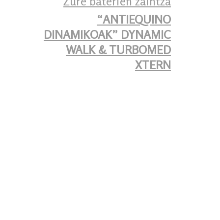
Zure baterien zaintza
“ANTIEQUINO
DINAMIKOAK” DYNAMIC
WALK & TURBOMED
XTERN