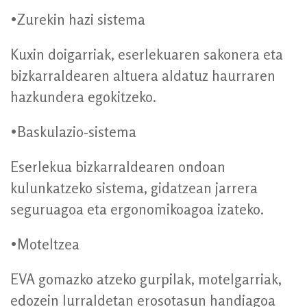
•Zurekin hazi sistema
Kuxin doigarriak, eserlekuaren sakonera eta
bizkarraldearen altuera aldatuz haurraren
hazkundera egokitzeko.
•Baskulazio-sistema
Eserlekua bizkarraldearen ondoan
kulunkatzeko sistema, gidatzean jarrera
seguruagoa eta ergonomikoagoa izateko.
•Moteltzea
EVA gomazko atzeko gurpilak, motelgarriak,
edozein lurraldetan erosotasun handiagoa