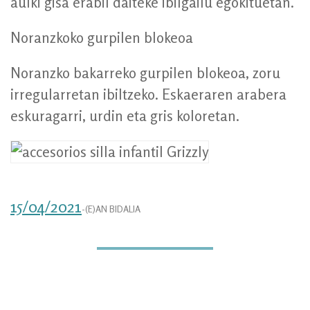
aulki gisa erabil daiteke ibilgailu egokituetan.
Noranzkoko gurpilen blokeoa
Noranzko bakarreko gurpilen blokeoa, zoru
irregularretan ibiltzeko. Eskaeraren arabera
eskuragarri, urdin eta gris koloretan.
15/04/2021
-(E)AN BIDALIA