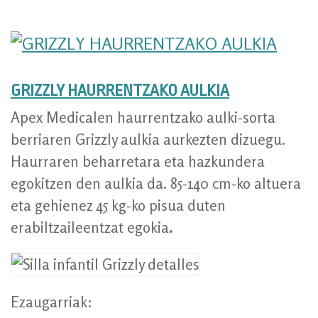
GRIZZLY HAURRENTZAKO AULKIA
Apex Medicalen haurrentzako aulki-sorta
berriaren Grizzly aulkia aurkezten dizuegu.
Haurraren beharretara eta hazkundera
egokitzen den aulkia da. 85-140 cm-ko altuera
eta gehienez 45 kg-ko pisua duten
erabiltzaileentzat egokia
.
Ezaugarriak: