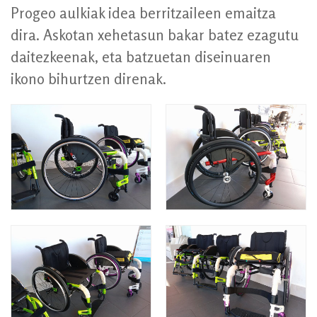
Progeo aulkiak idea berritzaileen emaitza
dira. Askotan xehetasun bakar batez ezagutu
daitezkeenak, eta batzuetan diseinuaren
ikono bihurtzen direnak.