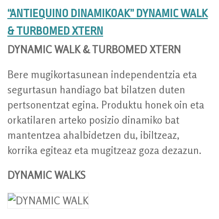
“ANTIEQUINO DINAMIKOAK” DYNAMIC WALK
& TURBOMED XTERN
DYNAMIC WALK & TURBOMED XTERN
Bere mugikortasunean independentzia eta
segurtasun handiago bat bilatzen duten
pertsonentzat egina. Produktu honek oin eta
orkatilaren arteko posizio dinamiko bat
mantentzea ahalbidetzen du, ibiltzeaz,
korrika egiteaz eta mugitzeaz goza dezazun.
DYNAMIC WALKS