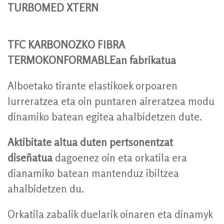
TURBOMED XTERN
TFC KARBONOZKO FIBRA
TERMOKONFORMABLEan fabrikatua
Alboetako tirante elastikoek orpoaren
lurreratzea eta oin puntaren aireratzea modu
dinamiko batean egitea ahalbidetzen dute.
Aktibitate altua duten pertsonentzat
diseñatua
dagoenez oin eta orkatila era
dianamiko batean mantenduz ibiltzea
ahalbidetzen du.
Orkatila zabalik duelarik oinaren eta dinamyk