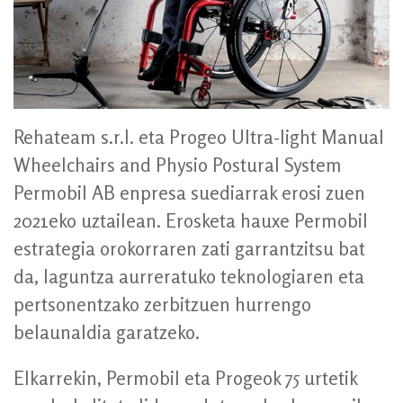
Rehateam s.r.l. eta Progeo Ultra-light Manual
Wheelchairs and Physio Postural System
Permobil AB enpresa suediarrak erosi zuen
2021eko uztailean. Erosketa hauxe Permobil
estrategia orokorraren zati garrantzitsu bat
da, laguntza aurreratuko teknologiaren eta
pertsonentzako zerbitzuen hurrengo
belaunaldia garatzeko.
Elkarrekin, Permobil eta Progeok 75 urtetik