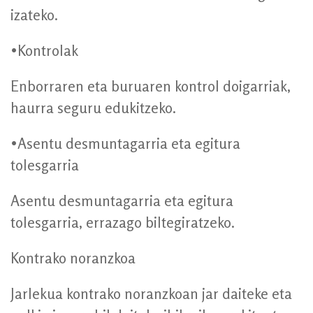
izateko.
•Kontrolak
Enborraren eta buruaren kontrol doigarriak,
haurra seguru edukitzeko.
•Asentu desmuntagarria eta egitura
tolesgarria
Asentu desmuntagarria eta egitura
tolesgarria, errazago biltegiratzeko.
Kontrako noranzkoa
Jarlekua kontrako noranzkoan jar daiteke eta