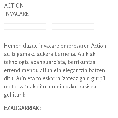
Hemen duzue Invacare empresaren Action
aulki gamako aukera berriena. Aulkiak
teknologia abanguardista, berrikuntza,
errendimendu altua eta elegantzia batzen
ditu. Arin eta toleskorra izateaz gain gurpil
motorizatuak ditu aluminiozko txasisean
gehiturik.
EZAUGARRIAK: