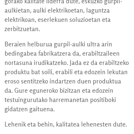
gorako kalitate liderra dute, eskuzko gurpil-
aulkietan, aulki elektrikoetan, laguntza
elektrikoan, eserlekuen soluzioetan eta
zerbitzuetan.
Beraien helburua gurpil-aulki ultra arin
bedingabea fabrikatzera da, erabiltzaileen
nortasuna irudikatzeko. Jada ez da erabiltzeko
produktu bat soili, erabili eta edozein lekutan
eroso sentitzeko indartzen duen produktua
da. Gure eguneroko bizitzan eta edozein
testuingurutako harremanetan positiboki
gidatzen gaituena.
Lehenik eta behin, kalitatea lehenesten dute.