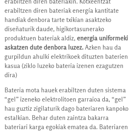
erabiltzen diren bateriakin. Kotxeentzat
erabiltzen diren bateriak energía kantitate
handiak denbora tarte txikian asaktzeko
diseñaturik daude, higikortasunerako
produktuen bateriak aldiz,
energia uniformeki
askatzen dute denbora luzez.
Azken hau da
gurpildun ahulki elektrikoek dituzten baterien
kasua (ziklo luzeko bateria izenen ezagutzen
dira)
Bateria mota hauek erabiltzen duten sistema
“gel” izeneko elektrolitoen garraioa da, “gel”
hau guztiz zigilaturik dago bateriaren kanpoko
estalkian. Behar duten zaintza bakarra
bateriari karga egokiak ematea da. Bateriaren