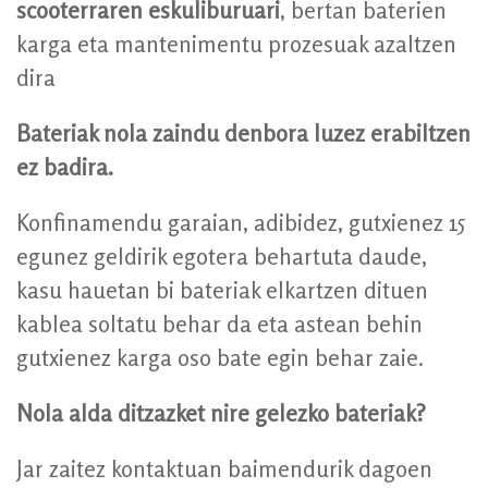
scooterraren eskuliburuari
, bertan baterien
karga eta mantenimentu prozesuak azaltzen
dira
Bateriak nola zaindu denbora luzez erabiltzen
ez badira.
Konfinamendu garaian, adibidez, gutxienez 15
egunez geldirik egotera behartuta daude,
kasu hauetan bi bateriak elkartzen dituen
kablea soltatu behar da eta astean behin
gutxienez karga oso bate egin behar zaie.
Nola alda ditzazket nire gelezko bateriak?
Jar zaitez kontaktuan baimendurik dagoen