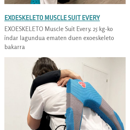
EXOESKELETO MUSCLE SUIT EVERY
EXOESKELETO Muscle Suit Every. 25 kg-ko
indar lagundua ematen duen exoeskeleto
bakarra