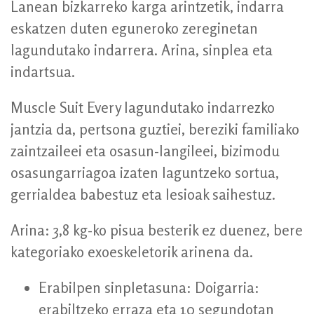
Lanean bizkarreko karga arintzetik, indarra
eskatzen duten eguneroko zereginetan
lagundutako indarrera. Arina, sinplea eta
indartsua.
Muscle Suit Every lagundutako indarrezko
jantzia da, pertsona guztiei, bereziki familiako
zaintzaileei eta osasun-langileei, bizimodu
osasungarriagoa izaten laguntzeko sortua,
gerrialdea babestuz eta lesioak saihestuz.
Arina: 3,8 kg-ko pisua besterik ez duenez, bere
kategoriako exoeskeletorik arinena da.
Erabilpen sinpletasuna: Doigarria:
erabiltzeko erraza eta 10 segundotan