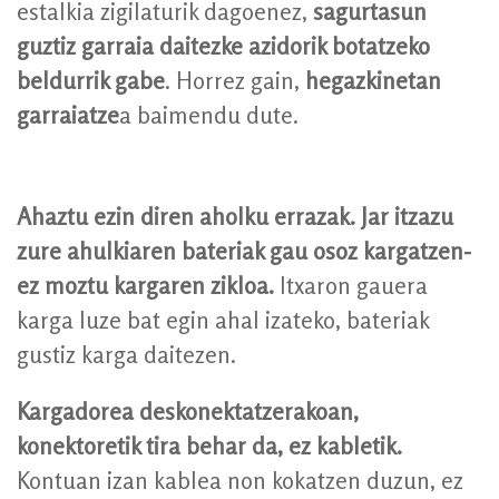
estalkia zigilaturik dagoenez,
sagurtasun
guztiz garraia daitezke azidorik botatzeko
beldurrik gabe
. Horrez gain,
hegazkinetan
garraiatze
a baimendu dute.
Ahaztu ezin diren aholku errazak.
Jar itzazu
zure ahulkiaren bateriak gau osoz kargatzen-
ez moztu kargaren zikloa.
Itxaron gauera
karga luze bat egin ahal izateko, bateriak
gustiz karga daitezen.
Kargadorea deskonektatzerakoan,
konektoretik tira behar da, ez kabletik.
Kontuan izan kablea non kokatzen duzun, ez