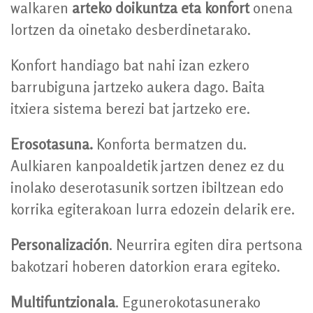
walkaren
arteko doikuntza eta konfort
onena
lortzen da oinetako desberdinetarako.
Konfort handiago bat nahi izan ezkero
barrubiguna jartzeko aukera dago. Baita
itxiera sistema berezi bat jartzeko ere.
Erosotasuna.
Konforta bermatzen du.
Aulkiaren kanpoaldetik jartzen denez ez du
inolako deserotasunik sortzen ibiltzean edo
korrika egiterakoan lurra edozein delarik ere.
Personalización
. Neurrira egiten dira pertsona
bakotzari hoberen datorkion erara egiteko.
Multifuntzionala
. Egunerokotasunerako