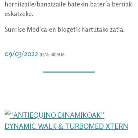
hornitzaile/banatzaile batekin batería berriak
eskatzeko.
Sunrise Medicalen blogetik hartutako zatia.
09/03/2022
-(E)AN BIDALIA