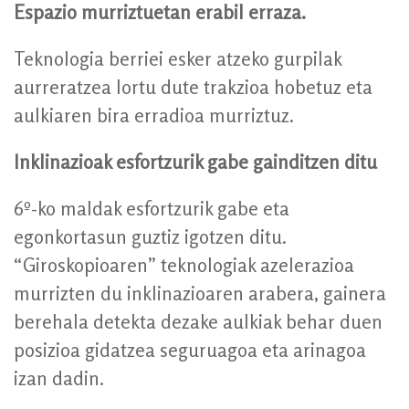
Espazio murriztuetan erabil erraza.
Teknologia berriei esker atzeko gurpilak
aurreratzea lortu dute trakzioa hobetuz eta
aulkiaren bira erradioa murriztuz.
Inklinazioak esfortzurik gabe gainditzen ditu
6º-ko maldak esfortzurik gabe eta
egonkortasun guztiz igotzen ditu.
“Giroskopioaren” teknologiak azelerazioa
murrizten du inklinazioaren arabera, gainera
berehala detekta dezake aulkiak behar duen
posizioa gidatzea seguruagoa eta arinagoa
izan dadin.