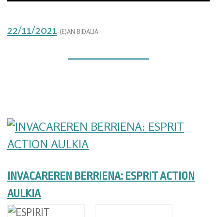
22/11/2021
-(E)AN BIDALIA
INVACAREREN BERRIENA: ESPRIT ACTION
AULKIA