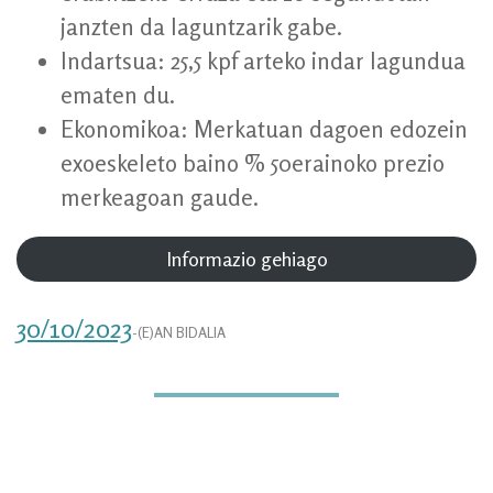
janzten da laguntzarik gabe.
Indartsua: 25,5 kpf arteko indar lagundua
ematen du.
Ekonomikoa: Merkatuan dagoen edozein
exoeskeleto baino % 50erainoko prezio
merkeagoan gaude.
Informazio gehiago
30/10/2023
-(E)AN BIDALIA