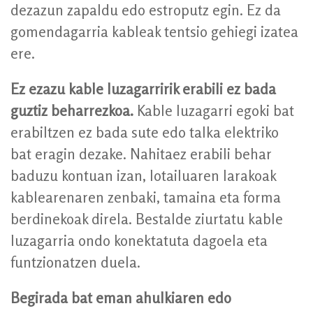
dezazun zapaldu edo estroputz egin. Ez da
gomendagarria kableak tentsio gehiegi izatea
ere.
Ez ezazu kable luzagarririk erabili ez bada
guztiz beharrezkoa.
Kable luzagarri egoki bat
erabiltzen ez bada sute edo talka elektriko
bat eragin dezake. Nahitaez erabili behar
baduzu kontuan izan, lotailuaren larakoak
kablearenaren zenbaki, tamaina eta forma
berdinekoak direla. Bestalde ziurtatu kable
luzagarria ondo konektatuta dagoela eta
funtzionatzen duela.
Begirada bat eman ahulkiaren edo