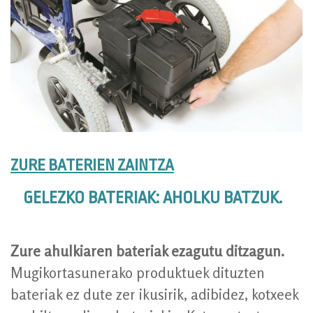
ZURE BATERIEN ZAINTZA
GELEZKO BATERIAK: AHOLKU BATZUK.
Zure ahulkiaren bateriak ezagutu ditzagun.
Mugikortasunerako produktuek dituzten
bateriak ez dute zer ikusirik, adibidez, kotxeek