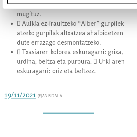
kanpokalderantz edo barrukalderantz
mugituz.
 Aulkia ez-iraultzeko “Alber” gurpilek
atzeko gurpilak altxatzea ahalbidetzen
dute errazago desmontatzeko.
 Txasiaren kolorea eskuragarri: grixa,
urdina, beltza eta purpura.  Urkilaren
eskuragarri: oriz eta beltzez.
19/11/2021
-(E)AN BIDALIA