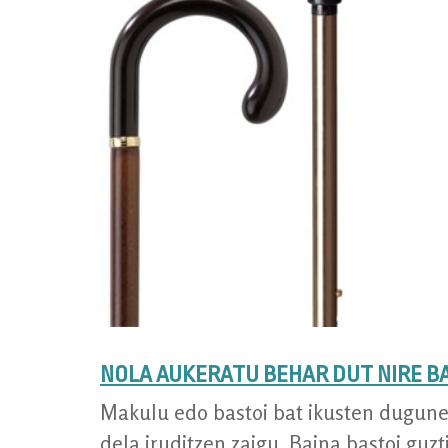
NOLA AUKERATU BEHAR DUT NIRE B
Makulu edo bastoi bat ikusten dugunea
dela iruditzen zaigu. Baina bastoi guzt