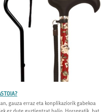
ASTOIA?
n, gauza erraz eta konplikaziorik gabekoa
iek ez dute guztientzat balio. Horregatik, bat