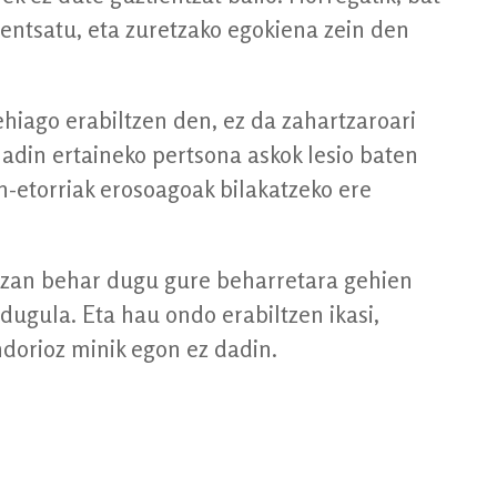
pentsatu, eta zuretzako egokiena zein den
hiago erabiltzen den, ez da zahartzaroari
o adin ertaineko pertsona askok lesio baten
n-etorriak erosoagoak bilakatzeko ere
 izan behar dugu gure beharretara gehien
dugula. Eta hau ondo erabiltzen ikasi,
ndorioz minik egon ez dadin.