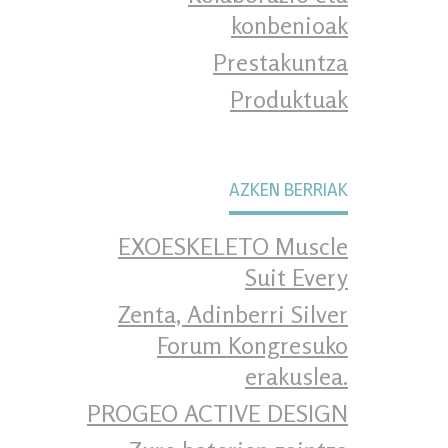
konbenioak
Prestakuntza
Produktuak
AZKEN BERRIAK
EXOESKELETO Muscle
Suit Every
Zenta, Adinberri Silver
Forum Kongresuko
erakuslea.
PROGEO ACTIVE DESIGN