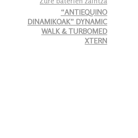
Zure baterien zaintza
“ANTIEQUINO
DINAMIKOAK” DYNAMIC
WALK & TURBOMED
XTERN