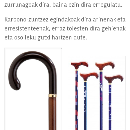
zurrunagoak dira, baina ezin dira erregulatu.
Karbono-zuntzez egindakoak dira arinenak eta
erresistenteenak, erraz tolesten dira gehienak
eta oso leku gutxi hartzen dute.