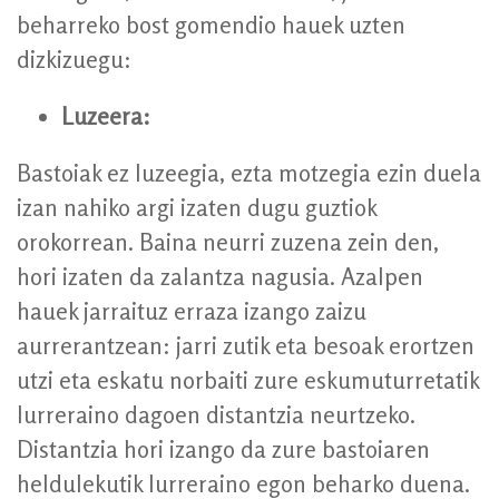
beharreko bost gomendio hauek uzten
dizkizuegu:
Luzeera:
Bastoiak ez luzeegia, ezta motzegia ezin duela
izan nahiko argi izaten dugu guztiok
orokorrean. Baina neurri zuzena zein den,
hori izaten da zalantza nagusia. Azalpen
hauek jarraituz erraza izango zaizu
aurrerantzean: jarri zutik eta besoak erortzen
utzi eta eskatu norbaiti zure eskumuturretatik
lurreraino dagoen distantzia neurtzeko.
Distantzia hori izango da zure bastoiaren
heldulekutik lurreraino egon beharko duena.