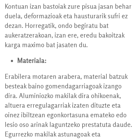
Kontuan izan bastoiak zure pisua jasan behar
duela, deformazioak eta hausturarik sufri ez
dezan. Horregatik, ondo begiratu bat
aukeratzerakoan, izan ere, eredu bakoitzak
karga maximo bat jasaten du.
Materiala:
Erabilera motaren arabera, material batzuk
besteak baino gomendagarriagoak izango
dira. Aluminiozko makilak dira ohikoenak,
altuera erregulagarriak izaten dituzte eta
oinez ibiltzean egonkortasuna emateko edo
lesio oso arinak laguntzeko prestatuta daude.
Egurrezko makilak astunagoak eta