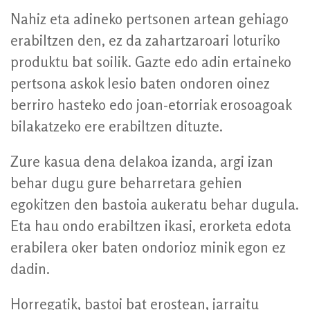
Nahiz eta adineko pertsonen artean gehiago
erabiltzen den, ez da zahartzaroari loturiko
produktu bat soilik. Gazte edo adin ertaineko
pertsona askok lesio baten ondoren oinez
berriro hasteko edo joan-etorriak erosoagoak
bilakatzeko ere erabiltzen dituzte.
Zure kasua dena delakoa izanda, argi izan
behar dugu gure beharretara gehien
egokitzen den bastoia aukeratu behar dugula.
Eta hau ondo erabiltzen ikasi, erorketa edota
erabilera oker baten ondorioz minik egon ez
dadin.
Horregatik, bastoi bat erostean, jarraitu