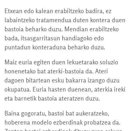
Etxean edo kalean erabiltzeko badira, ez
labaintzeko tratamendua duten kontera duen
bastoia beharko duzu. Mendian erabiltzeko
bada, itsasgarritasun handiagoko edo
puntadun konteraduna beharko duzu.
Maiz euria egiten duen lekuetarako soluzio
honenetako bat aterki-bastoia da. Ateri
dagoen bitartean esku bakarra izango duzu
okupatua. Euria hasten duenean, aterkia ireki
eta barnetik bastoia ateratzen duzu.
Baina gogoratu, bastoi bat aukeratzeko,
hoberena modelo ezberdinak probatzea da.