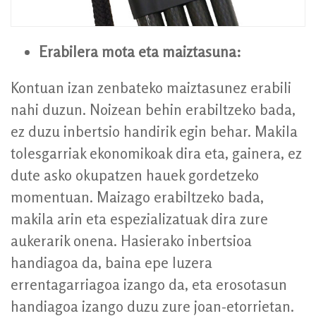
Erabilera mota eta maiztasuna:
Kontuan izan zenbateko maiztasunez erabili
nahi duzun. Noizean behin erabiltzeko bada,
ez duzu inbertsio handirik egin behar. Makila
tolesgarriak ekonomikoak dira eta, gainera, ez
dute asko okupatzen hauek gordetzeko
momentuan. Maizago erabiltzeko bada,
makila arin eta espezializatuak dira zure
aukerarik onena. Hasierako inbertsioa
handiagoa da, baina epe luzera
errentagarriagoa izango da, eta erosotasun
handiagoa izango duzu zure joan-etorrietan.