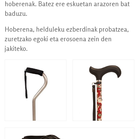
hoberenak. Batez ere eskuetan arazoren bat
baduzu.
Hoberena, helduleku ezberdinak probatzea,
zuretzako egoki eta erosoena zein den
jakiteko.