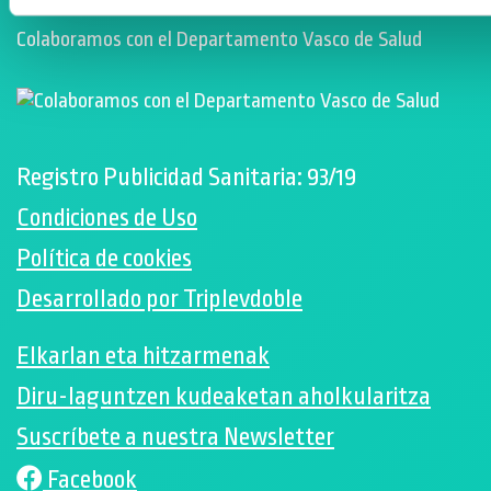
Colaboramos con el Departamento Vasco de Salud
Registro Publicidad Sanitaria: 93/19
Condiciones de Uso
Política de cookies
Desarrollado por Triplevdoble
Elkarlan eta hitzarmenak
Diru-laguntzen kudeaketan aholkularitza
Suscríbete a nuestra Newsletter
Facebook