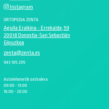
Instagram
ORTOPEDIA ZENTA
Aguila Eraikina - Errekalde, 59
20018 Donostia-San Sebastián
Gipuzkoa
zenta@zenta.es
943 105 205
Astelehenetik ostiralera
09:00 - 13:00
16:00 - 20:00