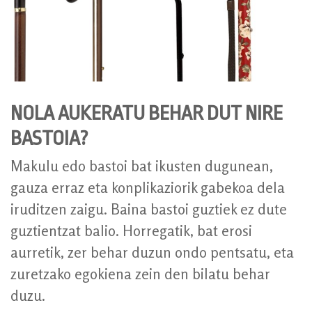
NOLA AUKERATU BEHAR DUT NIRE
BASTOIA?
Makulu edo bastoi bat ikusten dugunean,
gauza erraz eta konplikaziorik gabekoa dela
iruditzen zaigu. Baina bastoi guztiek ez dute
guztientzat balio. Horregatik, bat erosi
aurretik, zer behar duzun ondo pentsatu, eta
zuretzako egokiena zein den bilatu behar
duzu.