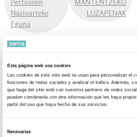
Pertsonen
MANTENTZEKO
Nazioarteko
LUZAPENAK
Eguna
KATEGORIAK
Esta página web usa cookies
Las cookies de este sitio web se usan para personalizar el c
Berriak
funciones de redes sociales y analizar el tráfico. Además, 
Kategoria gabe
que haga del sitio web con nuestros partners de redes social
pueden combinarla con otra información que les haya propor
Kirolak
partir del uso que haya hecho de sus servicios.
Kolaborazio eta konbenioak
Prestakuntza
Selección
Necesarias
Produktuak
de