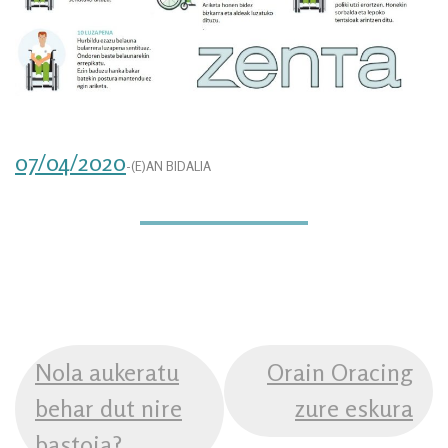
07/04/2020
-(E)AN BIDALIA
POST
Nola aukeratu
Orain Oracing
NAVIGATION
behar dut nire
zure eskura
bastoia?