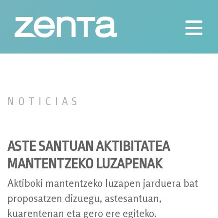
Skip
to
content
Ayudas técnicas para las personas
Zenta
NOTICIAS
ASTE SANTUAN AKTIBITATEA
MANTENTZEKO LUZAPENAK
Aktiboki mantentzeko luzapen jarduera bat
proposatzen dizuegu, astesantuan,
kuarentenan eta gero ere egiteko.