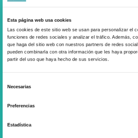
Esta página web usa cookies
Registro Publicidad Sanitaria: 93/19
Las cookies de este sitio web se usan para personalizar el c
Condiciones de Uso
funciones de redes sociales y analizar el tráfico. Además, 
que haga del sitio web con nuestros partners de redes social
Política de cookies
pueden combinarla con otra información que les haya propor
Desarrollado por Triplevdoble
partir del uso que haya hecho de sus servicios.
Elkarlan eta hitzarmenak
Selección
Diru-laguntzen kudeaketan aholkularitza
Necesarias
de
consentimiento
Suscríbete a nuestra Newsletter
Preferencias
Facebook
Instagram
Estadística
ORTOPEDIA ZENTA