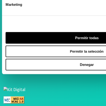
Marketing
Aguila Eraikina - Errekalde, 59
20018 Donostia-San Sebastián
Gipuzkoa
zenta@zenta.es
Permitir todas
943 105 205
Permitir la selección
Astelehenetik ostiralera
09:00 - 13:00
Denegar
16:00 - 20:00