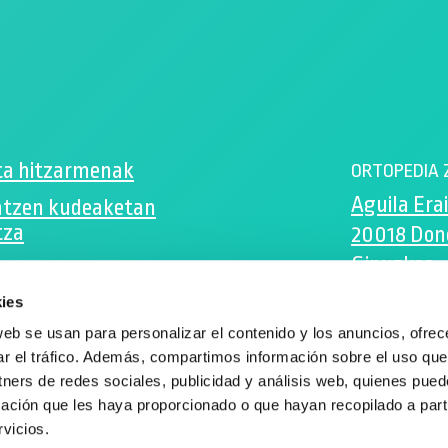
ta hitzarmenak
ORTOPEDIA 
Aguila Erai
ntzen kudeaketan
tza
20018 Don
Gipuzkoa
 a nuestra Newsletter
ies
zenta@zen
ok
web se usan para personalizar el contenido y los anuncios, ofrec
ram
943 105 205
ar el tráfico. Además, compartimos información sobre el uso que
tners de redes sociales, publicidad y análisis web, quienes pue
ación que les haya proporcionado o que hayan recopilado a parti
vicios.