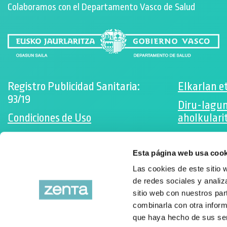
Colaboramos con el Departamento Vasco de Salud
Registro Publicidad Sanitaria:
Elkarlan e
93/19
Diru-lagu
Condiciones de Uso
aholkulari
Política de cookies
Suscríbete
Esta página web usa cook
Desarrollado por Triplevdoble
Facebo
Las cookies de este sitio 
Instag
de redes sociales y analiz
sitio web con nuestros par
combinarla con otra inform
que haya hecho de sus ser