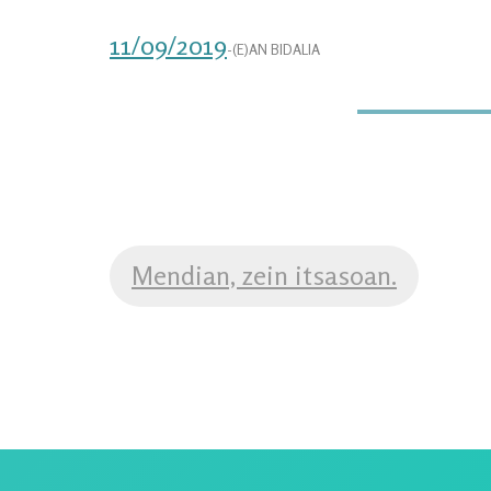
11/09/2019
-(E)AN BIDALIA
POST
Mendian, zein itsasoan.
NAVIGATION