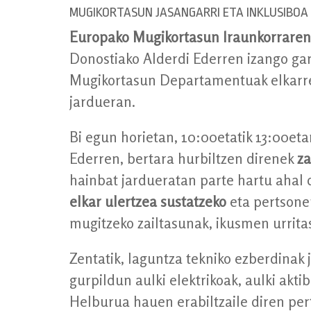
MUGIKORTASUN JASANGARRI ETA INKLUSIBOA
Europako Mugikortasun Iraunkorraren
Donostiako Alderdi Ederren izango ga
Mugikortasun Departamentuak elkarrek
jardueran.
Bi egun horietan, 10:00etatik 13:00et
Ederren, bertara hurbiltzen direnek
za
hainbat jardueratan parte hartu ahal 
elkar ulertzea sustatzeko
eta pertsone
mugitzeko zailtasunak, ikusmen urrita
Zentatik, laguntza tekniko ezberdinak 
gurpildun aulki elektrikoak, aulki akt
Helburua hauen erabiltzaile diren per