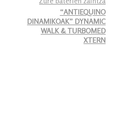
Zure baterien zaintza
“ANTIEQUINO
DINAMIKOAK” DYNAMIC
WALK & TURBOMED
XTERN