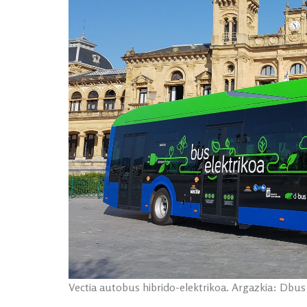
Vectia autobus hibrido-elektrikoa. Argazkia: Dbus