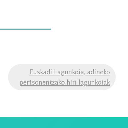
Euskadi Lagunkoia, adineko
pertsonentzako hiri lagunkoiak