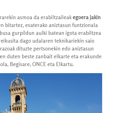
erarekin asmoa da erabiltzaileak
egoera jakin
n bitartez, esaterako aniztasun funtzionala
busa gurpildun aulki batean igota erabiltzea
eikusita dago udalaren teknikariekin saio
razoak dituzte pertsonekin edo aniztasun
ten duten beste zanbait elkarte eta erakunde
ola, Begisare, ONCE eta Elkartu.