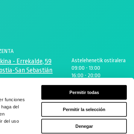
ZENTA
Astelehenetik ostiralera
kina - Errekalde, 59
09:00 - 13:00
ostia-San Sebastián
16:00 - 20:00
ta.es
Permitir todas
er funciones
 haga del
Permitir la selección
den
r del uso
Denegar