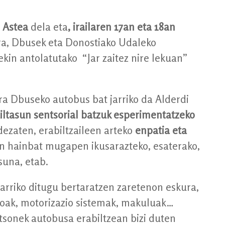
 Astea
dela eta
, irailaren 17an eta 18an
ra, Dbusek eta Donostiako Udaleko
in antolatutako “Jar zaitez nire lekuan”
ara Dbuseko autobus bat jarriko da Alderdi
iltasun sentsorial batzuk esperimentatzeko
dezaten, erabiltzaileen arteko
enpatia eta
n hainbat mugapen ikusarazteko, esaterako,
suna, etab.
jarriko ditugu bertaratzen zaretenon eskura,
iboak, motorizazio sistemak, makuluak…
tsonek autobusa erabiltzean bizi duten