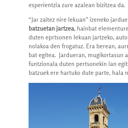
esperientzia zure azalean bizitzea da.
“Jar zaitez nire lekuan” izeneko jardu
batzuetan jartzea
, hainbat elementure
duten eprtsonen lekuan jartzeko, auto
nolakoa den frogatuz. Era berean, aurr
bat egitea. Jardueran, mugikortasun a
funtzionala duten pertsonekin lan egi
batzuek ere hartuko dute parte, hala n