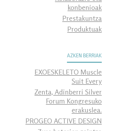
konbenioak
Prestakuntza
Produktuak
AZKEN BERRIAK
EXOESKELETO Muscle
Suit Every
Zenta, Adinberri Silver
Forum Kongresuko
erakuslea.
PROGEO ACTIVE DESIGN